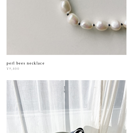
perl bees necklace
¥9,800