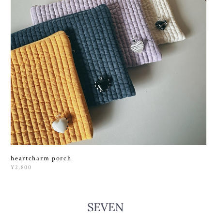
heartcharm porch
¥2,800